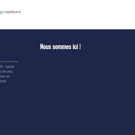
ion
s'appliquent.
Nous sommes ici !
R : retrait
s 64 ans,
me en
ivité.