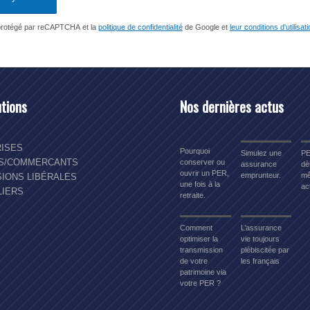
 protégé par reCAPTCHA et la
politique de confidentialité
de Google et
leur conditions d'utilisat
utions
Nos dernières actus
ISES
Pourquoi
Simulez une
PE
NS/COMMERCANTS
conserver ou
assurance
dè
ouvrir un PER,
emprunteur.
mê
IONS LIBÉRALES
une fois à la
act
LIERS
retraite.
Comment
L’assurance
optimiser la
vie toujours
transmission
plébiscitée par
de votre
les français
patrimoine via
votre PER ?