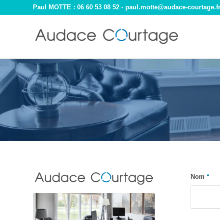
Paul MOTTE : 06 60 53 08 52 -
paul.motte@audace-courtage.f
Nom
*