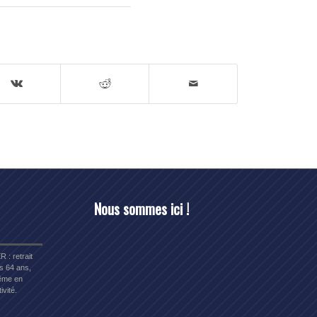
Nous sommes ici !
R : retrait
s 64 ans,
me en
ivité.