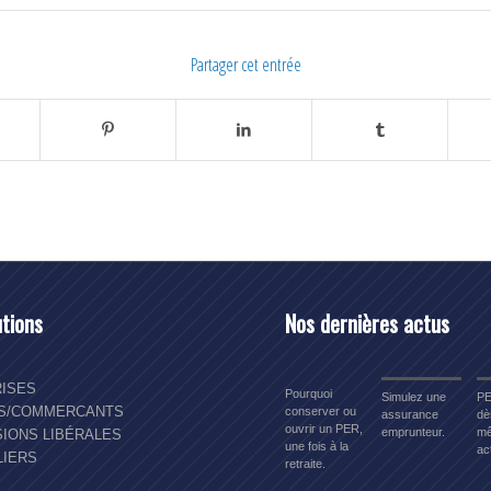
Partager cet entrée
utions
Nos dernières actus
ISES
Pourquoi
Simulez une
PE
NS/COMMERCANTS
conserver ou
assurance
dè
ouvrir un PER,
emprunteur.
mê
IONS LIBÉRALES
une fois à la
act
LIERS
retraite.