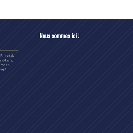
Nous sommes ici !
R : retrait
s 64 ans,
me en
ivité.