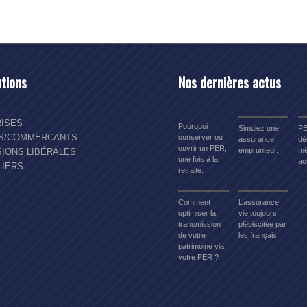
utions
Nos dernières actus
ISES
Pourquoi
Simulez une
PE
NS/COMMERCANTS
conserver ou
assurance
dè
ouvrir un PER,
emprunteur.
mê
IONS LIBÉRALES
une fois à la
act
LIERS
retraite.
Comment
L’assurance
optimiser la
vie toujours
transmission
plébiscitée par
de votre
les français
patrimoine via
votre PER ?