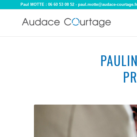
Paul MOTTE : 06 60 53 08 52 -
paul.motte@audace-courtage.f
PAULI
PR