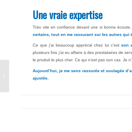
Une vraie expertise
Très vite en confiance devant une si bonne écoute, j
certains, tout en me rassurant sur les autres qui é
Ce que j’ai beaucoup apprécié chez lui c’est
son 
plusieurs fois j’ai eu affaire à des prestataires de s
le produit le plus cher. Ce qui n’est pas son cas. Je n
Faut-il conserver son
Aujourd’hui, je me sens rassurée et soulagée d’a
Perp, l’alimenter ou le
ajustée.
transférer sur un PER
?