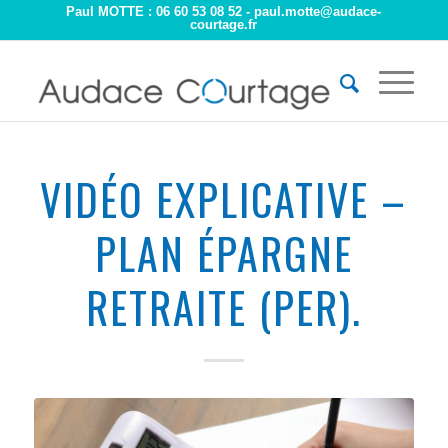
Paul MOTTE : 06 60 53 08 52 -
paul.motte@audace-
courtage.fr
VIDÉO EXPLICATIVE –
PLAN ÉPARGNE
RETRAITE (PER).